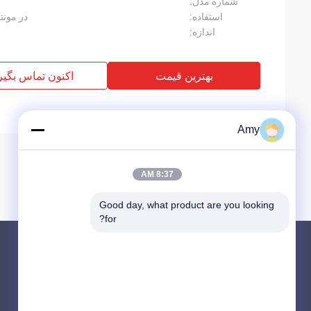
شماره مدل:
استفاده:
در مونت
اندازه:
بهترین قیمت
اکنون تماس بگیر
Amy
8:37 AM
Good day, what product are you looking 
for?
محصولات
در باره
قطعات پمپ بتن PUTZMEISTER
اخبار
قطعات پمپ بتنی شینگ
موارد