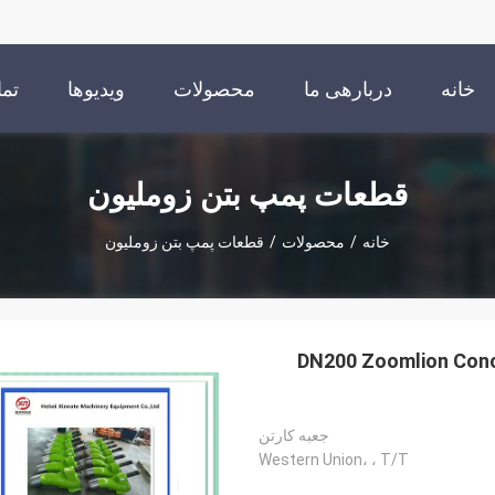
خانه
دربارهی ما
محصولات
ویدیوها
تما
قطعات پمپ بتن زوملیون
خانه
/
محصولات
/
قطعات پمپ بتن زوملیون
DN200 Zoomlion Con
جعبه کارتن
Western Union، ، T/T