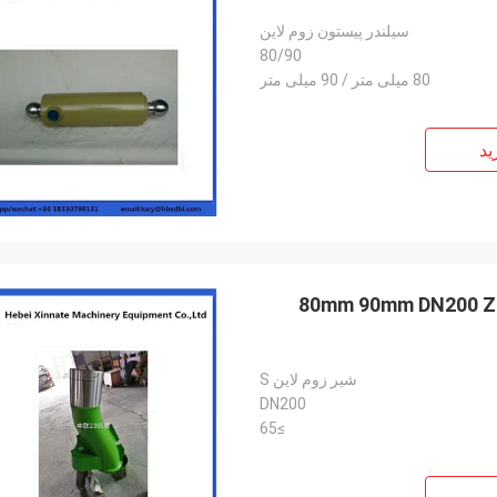
سیلندر پیستون زوم لاین
80/90
80 میلی متر / 90 میلی متر
ید
80mm 90mm DN200 Zoomlion Concrete Pump Parts S Valve Concrete
شیر زوم لاین S
DN200
≥65