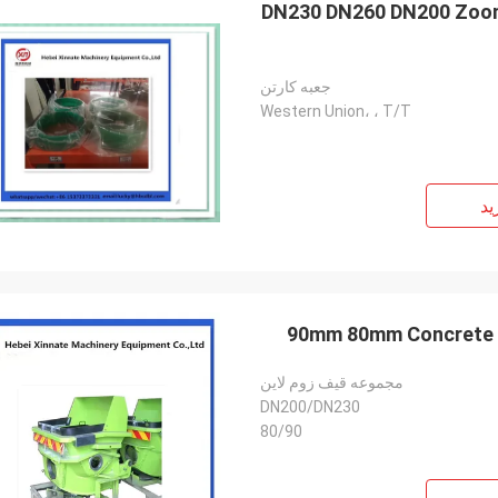
DN230 DN260 DN200 Zooml
جعبه کارتن
Western Union، ، T/T
ید
90mm 80mm Concrete
مجموعه قیف زوم لاین
DN200/DN230
80/90