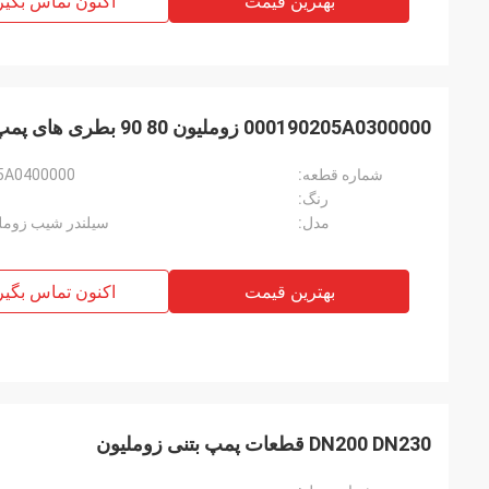
بهترین قیمت
اکنون تماس بگیر
000190205A0300000 زوملیون 80 90 بطری های پمپ بتنی
شماره قطعه:
5A0400000
رنگ:
مدل:
سیلندر شیب زومل
بهترین قیمت
اکنون تماس بگیر
DN200 DN230 قطعات پمپ بتنی زوملیون