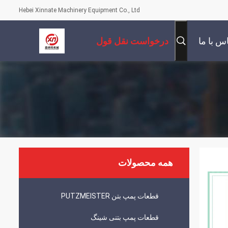
Hebei Xinnate Machinery Equipment Co., Ltd
س با ما
درخواست نقل قول
همه محصولات
قطعات پمپ بتن PUTZMEISTER
قطعات پمپ بتنی شینگ