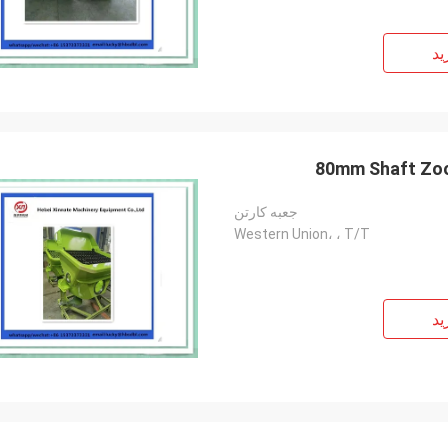
ید
80mm Shaft Z
جعبه کارتن
Western Union، ، T/T
ید