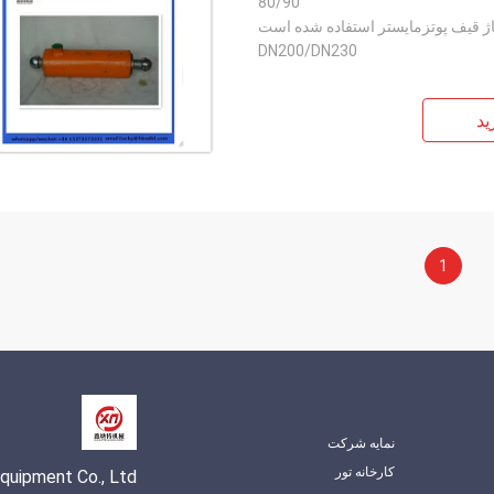
80/90
اژ قیف پوتزمایستر استفاده شده است
DN200/DN230
ید
1
نمایه شرکت
کارخانه تور
quipment Co., Ltd