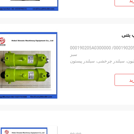
ید
000190205A0300000 /00019020
سبز
یون، سیلندر چرخشی، سیلندر پیستون
ید