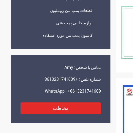
قطعات پمپ بتن زوملیون
لوازم جانبی پمپ بتنی
کامیون پمپ بتن مورد استفاده
تماس با شخص :
Amy
شماره تلفن :
+8613231741609
WhatsApp :
+8613231741609
مخاطب