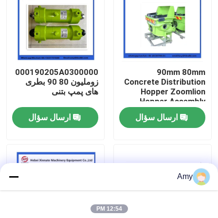
دربارهی ما
کارخانه تور
000190205A0300000
90mm 80mm
Concrete Distribution
زوملیون 80 90 بطری
کنترل کیفیت
Hopper Zoomlion
های پمپ بتنی
Hopper Assembly
ارسال سؤال
ارسال سؤال
تماس با ما
درخواست نقل قول
Amy
قطعات پمپ بتن PUTZMEISTER
12:54 PM
قطعات پمپ بتنی شینگ