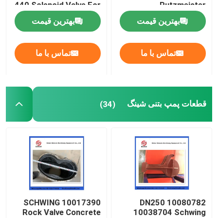
440 Solenoid Valve For
Putzmeister
Concrete Pump
Agitatoring Paddles
بهترین قیمت
بهترین قیمت
دربارهی ما
تماس با ما
تماس با ما
کارخانه تور
کنترل کیفیت
قطعات پمپ بتنی شینگ
(34)
تماس با ما
درخواست نقل قول
قطعات پمپ بتن PUTZMEISTER
10017390 SCHWING
10080782 DN250
Rock Valve Concrete
10038704 Schwing
قطعات پمپ بتنی شینگ