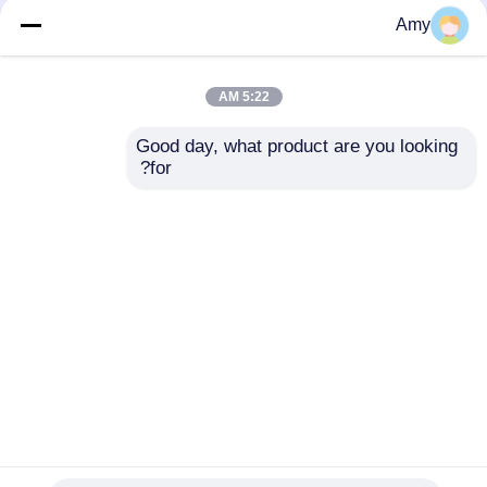
Amy
5:22 AM
بهترین قیمت
بهترین قیمت
Good day, what product are you looking 
for?
تماس با ما
تماس با ما
بیشتر ببینید
خانه
دربارهی ما
تماس با ما
Desktop Site
نقشه سایت
Privacy Policy
کیفیت
قطعات پمپ بتن PUTZMEISTER
کارخانه