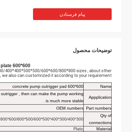
پیام فرستادن
توضیحات محصول
600*600 concrete pump outrigger plate
0*300/400*400*500*500/600*600/800*800 sizes , about other
 , we also can customrized it according to your requirement .
600*600 concrete pump outrigger pad
Name
r outrigger , then can make the pump working
Appplication
is much more stable .
OEM numbers
Part numbers
Qty of
300*300/400*400*500*500/600*600/800*800
connections
Platic
Material