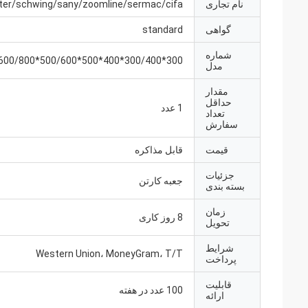
نام تجاری
ter/schwing/sany/zoomline/sermac/cifa
گواهی
standard
شماره
300*300/400*400*500*500/600*600/800*800
مدل
مقدار
حداقل
1 عدد
تعداد
سفارش
قیمت
قابل مذاکره
جزئیات
جعبه کارتن
بسته بندی
زمان
8 روز کاری
تحویل
شرایط
Western Union، MoneyGram، T/T
پرداخت
قابلیت
100 عدد در هفته
ارائه