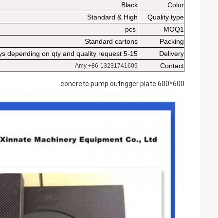
Black
Color
Standard & High
Quality type
pcs
MOQ1
Standard cartons
Packing
5-15 days depending on qty and quality request
Delivery
Contact
Amy +86-13231741609
600*600 concrete pump outrigger plate