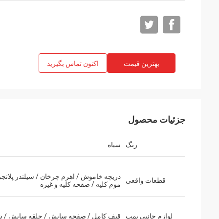
بهترین قیمت
اکنون تماس بگیرید
جزئیات محصول
رنگ
سیاه
دریچه خاموش / اهرم چرخان / سیلندر پلانجر 
قطعات واقعی
موم کلیه / صفحه کلیه و غیره
لوازم جانبی پمپ
قیف کامل / صفحه سایش / حلقه سایش / 