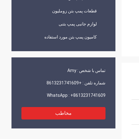
قطعات پمپ بتن زوملیون
لوازم جانبی پمپ بتنی
کامیون پمپ بتن مورد استفاده
تماس با شخص :
Amy
شماره تلفن :
+8613231741609
WhatsApp :
+8613231741609
مخاطب