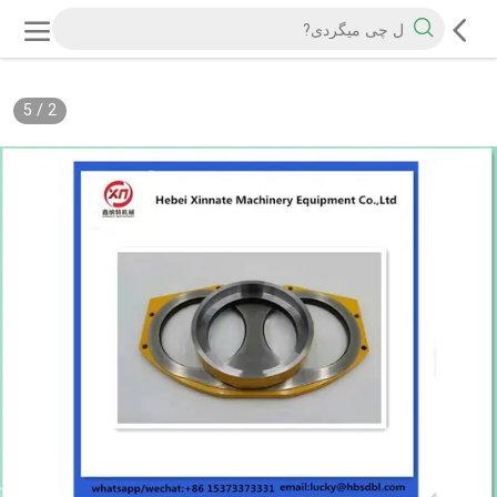
5
/
2