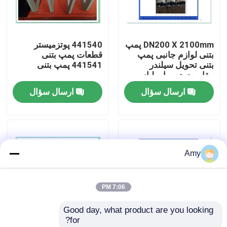
دربارهی ما
DN200 X 2100mm پمپ
441540 پوتزمیستر
بتنی لوازم جانبی پمپ
قطعات پمپ بتنی
کارخانه تور
بتنی تحویل سیلندر
441541 پمپ بتنی
مقاومت در برابر لباس
Putzmeister
ارسال سؤال
ارسال سؤال
کنترل کیفیت
تماس با ما
Amy
درخواست نقل قول
7:06 PM
قطعات پمپ بتن PUTZMEISTER
Good day, what product are you looking 
for?
قطعات پمپ بتنی شینگ
دریچه تعادل HAVE
441540 پوتزمیستر