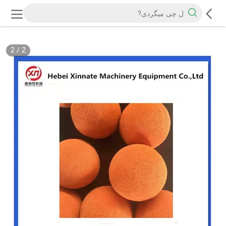
2
/
2